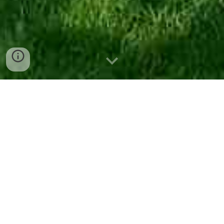
Rezervirajte vaš oddih varno in
enostavno
Za vašo udobje in varnost uporabljamo
zanesljiv rezervacijski sistem Bentral, ki
zagotavlja varno obdelavo vseh vaših
podatkov in plačil. Vaši osebni podatki so
shranjeni in uporabljeni izključno za
namen vaše rezervacije ter niso